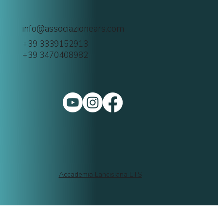
info@associazionears.com
+39 3339152913
+39 3470408982
Accademia Lancisiana ETS