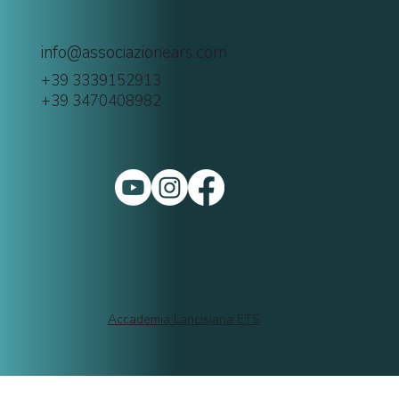
info@associazionears.com
+39 3339152913
+39 3470408982
Accademia Lancisiana ETS