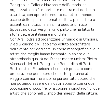
Per celebrare i 500 anni dalla morte di Pietro
Perugino, la Galleria Nazionale dell'Umbria, ha
organizzato la più importante mostra mai dedicata
all'artista, con opere in prestito da tutto il mondo,
alcune delle quali mai tornate in Italia prima d'ora o
assenti da moltissimi anni. Tra queste il mitico
Sposalizio della Vergine, un dipinto che ha fatto la
storia dell’arte italiana e mondiale.
Con Ars, (oltre ad organizzare un viaggio in Umbria il
7 ed 8 giugno p.v.), abbiamo voluto approfittare
dell’evento per dedicare un corso monografico ai due
artisti che meglio hanno incarnato lo spirito e la
straordinaria qualità del Rinascimento umbro: Pietro
Vannucci, detto il Perugino, e Bernardino di Betto
Betti detto il Pinturicchio.Il corso è pensato come
preparazione per coloro che parteciperanno al
viaggio con noi, ma ancor di più per tutti coloro che,
non potendo essere dei nostri, abbiano comunque
l’occasione di scoprire, o riscoprire, i capolavori di due
artisti che sono nell’Olimpo dei maestri della pittura.