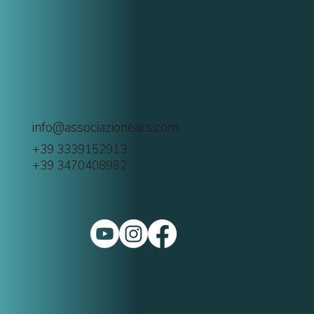
info@associazionears.com
+39 3339152913
+39 3470408982