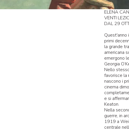
ELENA CAN
VENTI LEZI
DAL 29 OTT
Quest'anno i
primi decenn
la grande tr
americana son
emergono le 
Georgia O’K
Nello stesso
favorisce la 
nascono i pr
cinema dimos
completamen
e si afferman
Keaton.
Nella second
guerre, in a
1919 a Weim
centrale nel