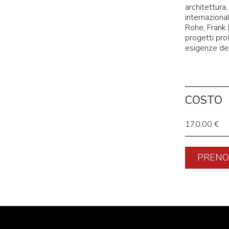
architettura,
internaziona
Rohe, Frank 
progetti pro
esigenze del
COSTO
170,00 €
PRENO