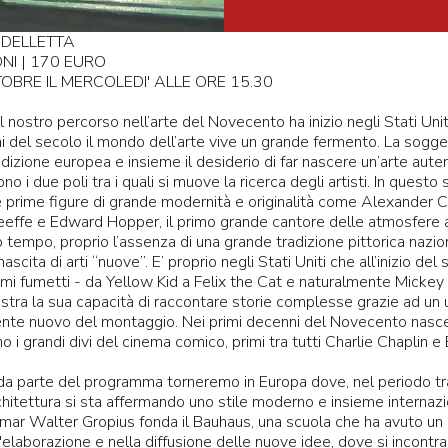
DELLETTA
ONI | 170 EURO
OBRE IL MERCOLEDI' ALLE ORE 15.30
l nostro percorso nell’arte del Novecento ha inizio negli Stati Unit
i del secolo il mondo dell’arte vive un grande fermento. La sogg
adizione europea e insieme il desiderio di far nascere un’arte aut
o i due poli tra i quali si muove la ricerca degli artisti. In questo
prime figure di grande modernità e originalità come Alexander C
eeffe e Edward Hopper, il primo grande cantore delle atmosfere 
 tempo, proprio l’assenza di una grande tradizione pittorica nazio
nascita di arti “nuove”. E’ proprio negli Stati Uniti che all’inizio del
imi fumetti - da Yellow Kid a Felix the Cat e naturalmente Mickey 
tra la sua capacità di raccontare storie complesse grazie ad un 
te nuovo del montaggio. Nei primi decenni del Novecento nas
o i grandi divi del cinema comico, primi tra tutti Charlie Chaplin e
a parte del programma torneremo in Europa dove, nel periodo tr
rchitettura si sta affermando uno stile moderno e insieme internazi
ar Walter Gropius fonda il Bauhaus, una scuola che ha avuto un 
l'elaborazione e nella diffusione delle nuove idee, dove si incontr