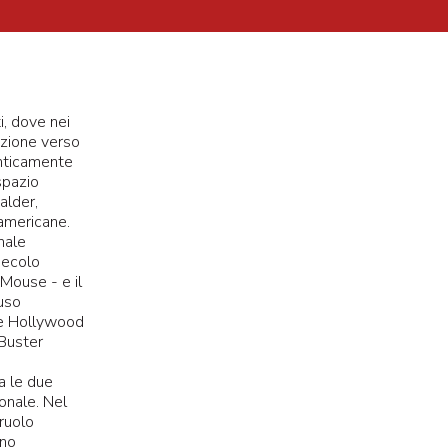
i, dove nei
ezione verso
enticamente
 spazio
alder,
americane.
nale
 secolo
Mouse - e il
uso
ce Hollywood
 Buster
a le due
onale. Nel
ruolo
ano