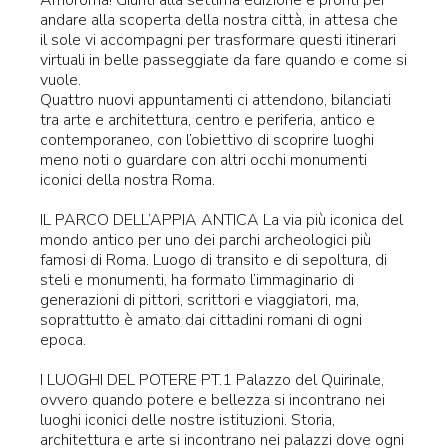
Amoroma! Giunti alla settima edizione e pronti per
andare alla scoperta della nostra città, in attesa che
il sole vi accompagni per trasformare questi itinerari
virtuali in belle passeggiate da fare quando e come si
vuole.
Quattro nuovi appuntamenti ci attendono, bilanciati
tra arte e architettura, centro e periferia, antico e
contemporaneo, con l’obiettivo di scoprire luoghi
meno noti o guardare con altri occhi monumenti
iconici della nostra Roma.
IL PARCO DELL’APPIA ANTICA La via più iconica del
mondo antico per uno dei parchi archeologici più
famosi di Roma. Luogo di transito e di sepoltura, di
steli e monumenti, ha formato l’immaginario di
generazioni di pittori, scrittori e viaggiatori, ma,
soprattutto è amato dai cittadini romani di ogni
epoca.
I LUOGHI DEL POTERE PT.1 Palazzo del Quirinale,
ovvero quando potere e bellezza si incontrano nei
luoghi iconici delle nostre istituzioni. Storia,
architettura e arte si incontrano nei palazzi dove ogni