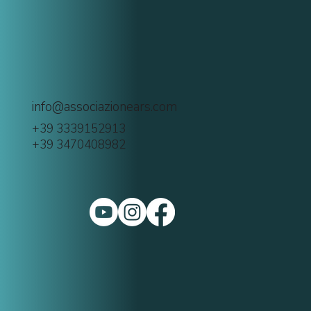
info@associazionears.com
+39 3339152913
+39 3470408982