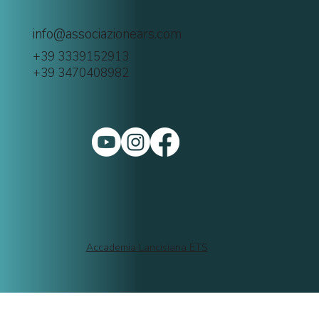
info@associazionears.com
+39 3339152913
+39 3470408982
Accademia Lancisiana ETS