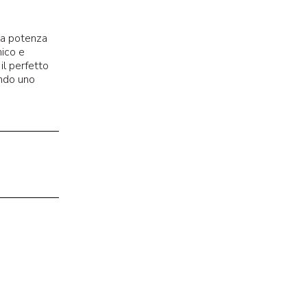
 la potenza
nico e
il perfetto
endo uno