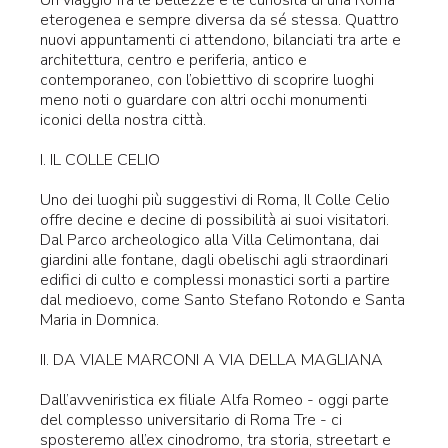
Un viaggio fra le bellezze e le curiosità di una Roma
eterogenea e sempre diversa da sé stessa. Quattro
nuovi appuntamenti ci attendono, bilanciati tra arte e
architettura, centro e periferia, antico e
contemporaneo, con l’obiettivo di scoprire luoghi
meno noti o guardare con altri occhi monumenti
iconici della nostra città.
I. IL COLLE CELIO
Uno dei luoghi più suggestivi di Roma, Il Colle Celio
offre decine e decine di possibilità ai suoi visitatori.
Dal Parco archeologico alla Villa Celimontana, dai
giardini alle fontane, dagli obelischi agli straordinari
edifici di culto e complessi monastici sorti a partire
dal medioevo, come Santo Stefano Rotondo e Santa
Maria in Domnica.
II. DA VIALE MARCONI A VIA DELLA MAGLIANA
Dall’avveniristica ex filiale Alfa Romeo - oggi parte
del complesso universitario di Roma Tre - ci
sposteremo all’ex cinodromo, tra storia, streetart e