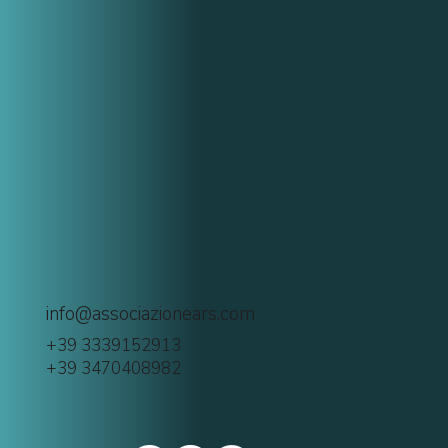
info@associazionears.com
+39 3339152913
+39 3470408982