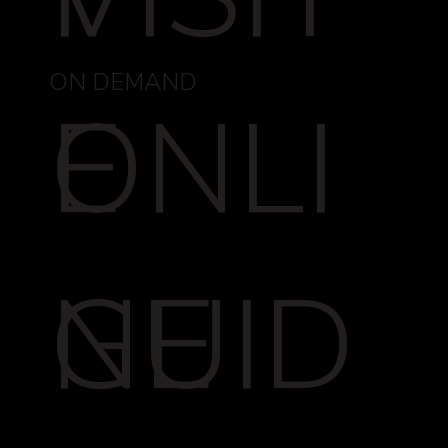
ON DEMAND
ONLI
E
NE
GUID