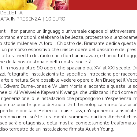
DELLETTA
DATA IN PRESENZA | 10 EURO
enti, i fiori parlano un linguaggio universale capace di attraversare 
contano emozioni, celebrano la bellezza, protestano silenziosam
 storie millenarie. A loro il Chiostro del Bramante dedica quest
a, un percorso espositivo che unisce opere del passato e del pres
lettura inedita del ruolo che i fiori hanno avuto, e hanno tutt'oggi,
ne della nostra storia e della nostra società.
i in mostra oltre 90 opere che spaziano dal XVI al XXI secolo. Dip
zzi, fotografie, installazioni site-specific si intrecciano per raccon
a arte e natura. Sarà possibile vedere opere di Jan Brueghel il Vecc
i, Edward Burne-Jones e William Morris e, accanto a queste, le s
e di Ai Weiwei e Kapwani Kiwanga, che utilizzano i fiori come m
 rigenerazione, o le installazioni che propongono un'esperienza i
 emozionante quella di Studio Drift, tecnologica ma ispirata ai p
imperdibile quella di Rebecca Louise Law, un'esperienza sensoriale 
orridoio in cui si è letteralmente sommersi dai fiori. Anche il chio
sco sarà protagonista della mostra, completamente trasformato i
diso terrestre da un'installazione firmata Austin Young.