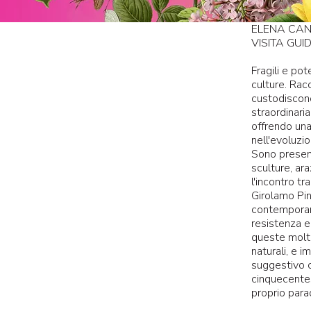
ELENA CAN
VISITA GUI
Fragili e pot
culture. Rac
custodiscono
straordinari
offrendo una 
nell'evoluzio
Sono present
sculture, ara
l'incontro tr
Girolamo Pin
contemporane
resistenza e
queste molto
naturali, e 
suggestivo c
cinquecente
proprio para