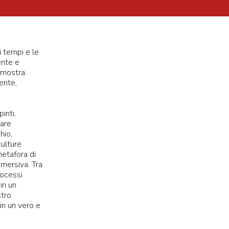
i tempi e le
ente e
a mostra
ente,
inti,
tare
hio,
culture
etafora di
mmersiva. Tra
rocessi
in un
stro
n un vero e