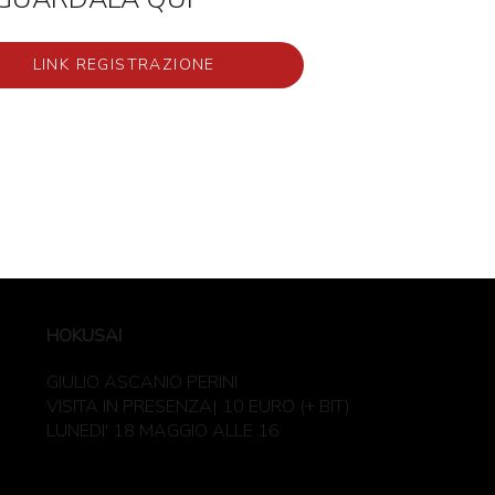
LINK REGISTRAZIONE
HOKUSAI
GIULIO ASCANIO PERINI
VISITA IN PRESENZA| 10 EURO (+ BIT)
LUNEDI' 18 MAGGIO ALLE 16