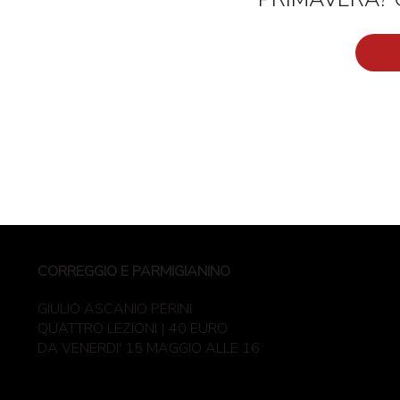
CORREGGIO E PARMIGIANINO
GIULIO ASCANIO PERINI
QUATTRO LEZIONI | 40 EURO
DA VENERDI' 15 MAGGIO ALLE 16